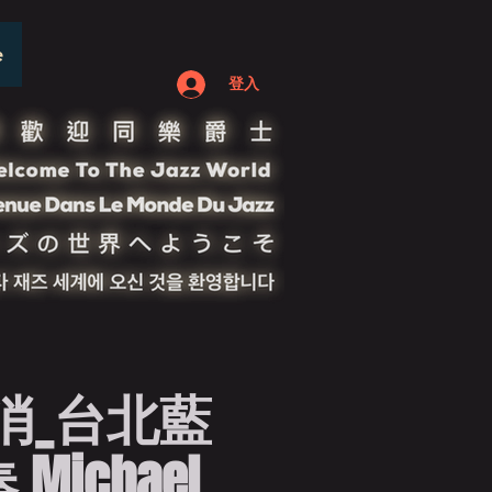
e
登入
消_台北藍
ichael