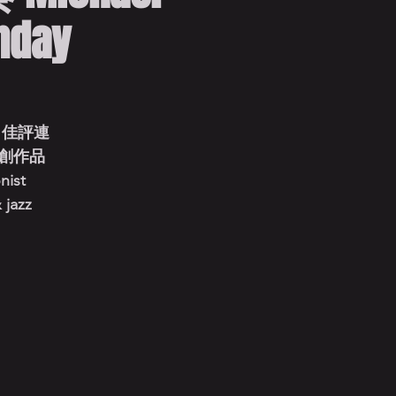
unday
 佳評連
創作品
nist
 jazz