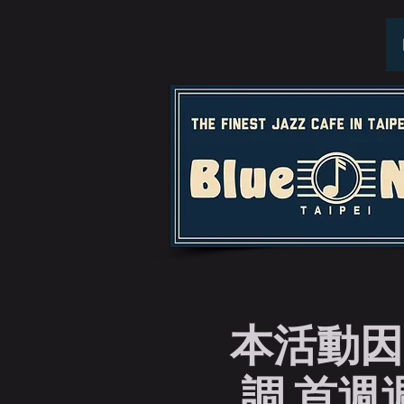
本活動因
調 首週週