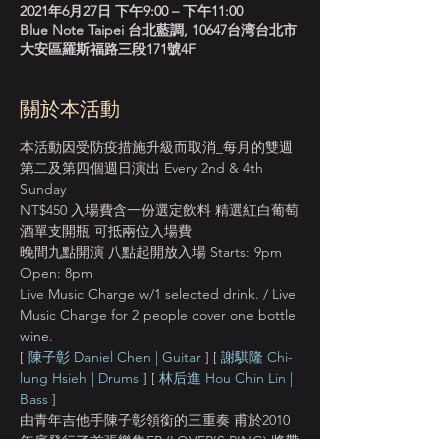
2021年6月27日 下午9:00 – 下午11:00
Blue Note Taipei 台北藍調, 10647台湾台北市
大安區羅斯福路三段171號4F
關於本活動
本活動因受防疫措施升級而取消_每月的雙週
第二及第四個週日演出 Every 2nd & 4th 
Sunday
NT$450 入場費含一份選定飲料 精選紅白葡萄
酒單支開瓶 可抵兩位入場費
晚間九點開演 八點起開放入場 Starts: 9pm 
Open: 8pm
Live Music Charge w/1 selected drink. / Live 
Music Charge for 2 people cover one bottle 
wine.
[ 
陳子彰 Daniel Chen | Guitar
 ] [ 
謝騏隆 Chi-
lung Hsieh | Drums
 ] [ 
林后進 Hou Chin Lin | 
Bass
 ]
由青年吉他手陳子彰領銜的三重奏 甫於2010
年底發行了首張樂集EP (LOVER’S RING) 將帶