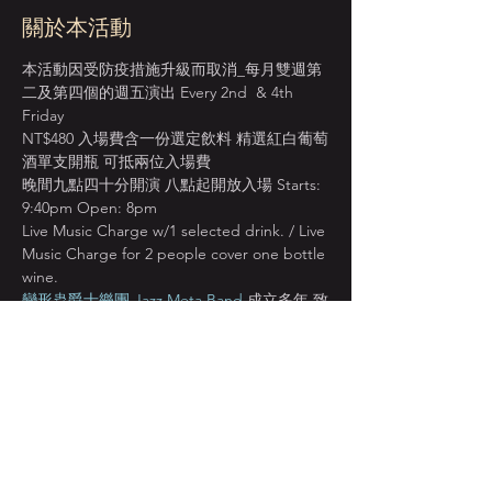
關於本活動
本活動因受防疫措施升級而取消_每月雙週第
二及第四個的週五演出 Every 2nd  & 4th 
Friday 
NT$480 入場費含一份選定飲料 精選紅白葡萄
酒單支開瓶 可抵兩位入場費
晚間九點四十分開演 八點起開放入場 Starts: 
9:40pm Open: 8pm 
Live Music Charge w/1 selected drink. / Live 
Music Charge for 2 people cover one bottle 
wine.
變形蟲爵士樂團 Jazz Meta Band
 成立多年 致
力於爵士樂教育推廣的正典樂團
參與多次的國際性音樂節演出 成熟演繹各式
風格經典代表曲目 並持續發行融合本土元素
的原創作品
顯示更多