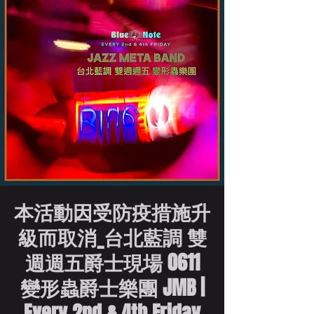
本活動因受防疫措施升
級而取消_台北藍調 雙
週週五爵士現場 0611
變形蟲爵士樂團 JMB |
Every 2nd & 4th Friday