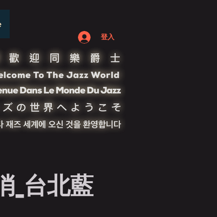
e
登入
消_台北藍