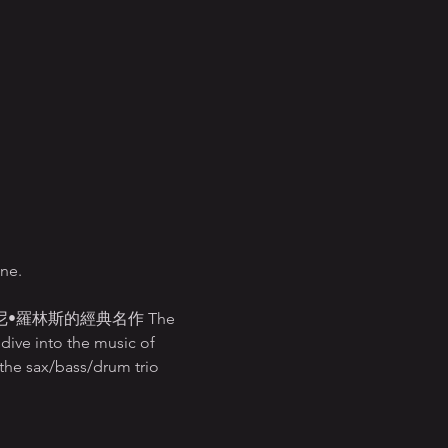
ine.
羅林斯的經典名作 The 
dive into the music of 
the sax/bass/drum trio 