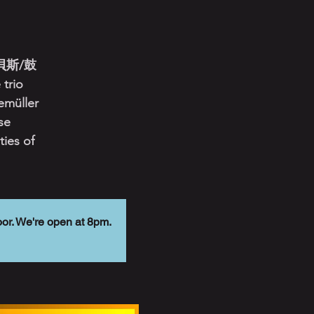
貝斯/鼓
rio
emüller
se
ties of
 We're open at 8pm.