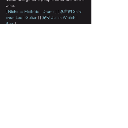
wine.
[ 
Nicholas McBride | Drums
 ] [ 
李世鈞 Shih-
chun Lee | Guitar
 ] [ 
紀安 Julian Wittich | 
Bass
 ]
尼古拉斯·麥克布賴德來自澳洲 是一位全球巡
演經驗豐富的資深鼓手 藝精享譽亞洲流行/爵
士樂壇。本次領銜登場首演將帶來新意詮釋的
經典吉他三重奏 Known for his versatility and 
eclectic musical taste, Nicholas has 
performed, recorded and toured 17 
countries in his music career so far. The 
BNT debut of Nicholas’s new project 
performs modern guitar trio classics.
顯示更多
分享此活動