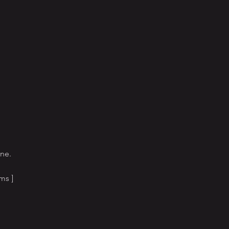
ne. 
 ] 