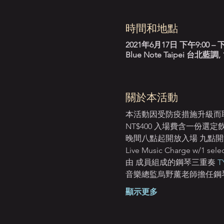
時間和地點
2021年6月17日 下午9:00 – 下
Blue Note Taipei 台
關於本活動
本活動因受防疫措施升級而取消_
NT$400 入場費含一份選
晚間八點起開放入場 九點開演 Ope
Live Music Charge w/1 selec
由
 成員組成的鋼琴三重奏 
音樂總監烏野薰老師擔任鋼琴手 與節奏
顯示更多