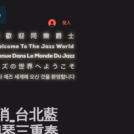
e
登入
消_台北藍
鋼琴三重奏