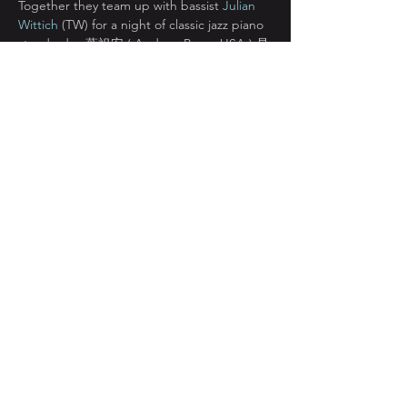
Together they team up with bassist 
Julian 
Wittich
 (TW) for a night of classic jazz piano 
standards.  葉祖安 ( Andrew Page, USA ) 是
曾獲金曲獎提名的音樂家。查克·佩恩 ( 
Chuck Payne, USA ) 是位經驗豐富的資深鼓
手 曾在亞洲流行音樂和爵士音樂領域大放異
彩。他們與貝斯手紀安 ( Julian Wittich, TW )
攜手合作 每個月的首週週四  共度璀璨雋永的
經典爵士鋼琴夜。
如遇不可抗拒因素而替換演出樂手 恕不另行
公告之
顯示更多
分享此活動