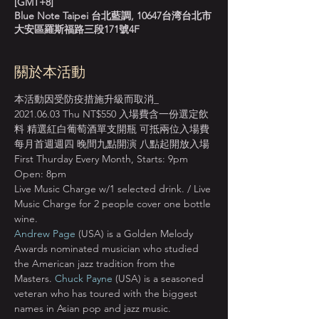
[GMT+8]
Blue Note Taipei 台北藍調, 10647台湾台北市
大安區羅斯福路三段171號4F
關於本活動
本活動因受防疫措施升級而取消_
2021.06.03 Thu NT$550 入場費含一份選定飲
料 精選紅白葡萄酒單支開瓶 可抵兩位入場費
每月首週週四 晚間九點開演 八點起開放入場 
First Thurday Every Month, Starts: 9pm 
Open: 8pm
Live Music Charge w/1 selected drink. / Live 
Music Charge for 2 people cover one bottle 
wine.
Andrew Page
 (USA) is a Golden Melody 
Awards nominated musician who studied 
the American jazz tradition from the 
Masters. 
Chuck Payne
 (USA) is a seasoned 
veteran who has toured with the biggest 
names in Asian pop and jazz music. 