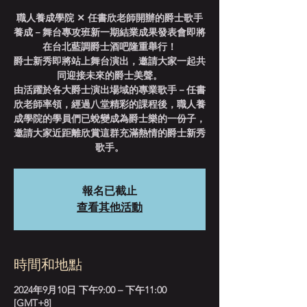
職人養成學院 ✕ 任書欣老師開辦的爵士歌手
養成－舞台專攻班新一期結業成果發表會即將
在台北藍調爵士酒吧隆重舉行！
爵士新秀即將站上舞台演出，邀請大家一起共
同迎接未來的爵士美聲。
由活躍於各大爵士演出場域的專業歌手－任書
欣老師率領，經過八堂精彩的課程後，職人養
成學院的學員們已蛻變成為爵士樂的一份子，
邀請大家近距離欣賞這群充滿熱情的爵士新秀
歌手。
報名已截止
查看其他活動
時間和地點
2024年9月10日 下午9:00 – 下午11:00
[GMT+8]