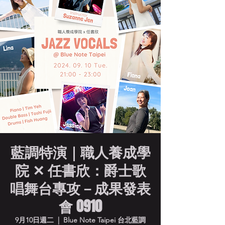
藍調特演｜職人養成學
院 ✕ 任書欣：爵士歌
唱舞台專攻－成果發表
會 0910
9月10日週二
  |  
Blue Note Taipei 台北藍調