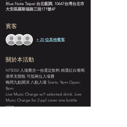
Blue Note Taipei 台北藍調, 10647台湾台北市
大安區羅斯福路三段171號4F
賓客
+ 20 位其他賓客
關於本活動
NT$350 入場費含一份選定飲料 精選紅白葡萄
酒單支開瓶 可抵兩位入場費
晚間九點開演 八點入場 Starts: 9pm Open: 
8pm
Live Music Charge w/1 selected drink. Live 
Music Charge for 2 ppl cover one bottle 
wine.
＊本店僅收現金 Cash Only＊
由職人養成學院所開辦的爵士課程 － 爵士歌
唱班新一期，即將在台北藍調舉辦結業成果發