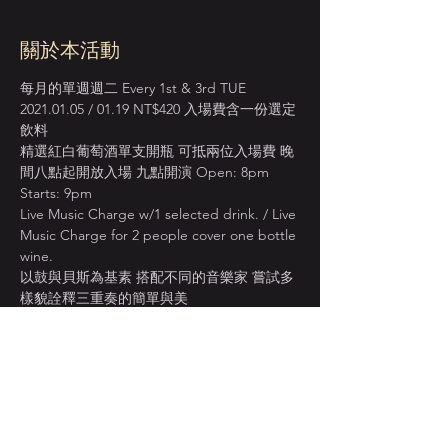
關於本活動
每月的單週週二 Every 1st & 3rd TUE 
2021.01.05 / 01.19 NT$420 入場費含一份選定
飲料
精選紅白葡萄酒單支開瓶 可抵兩位入場費 晚
間八點起開放入場 九點開演 Open: 8pm 
Starts: 9pm
Live Music Charge w/1 selected drink. / Live 
Music Charge for 2 people cover one bottle 
wine.
以鼓與貝斯為基素 搭配不同的音樂家 嘗試多
樣貌詮釋三重奏的簡單與美
With Hsu Hsun Shun on bass and Jeffrey 
Lin on drums, featuring varying musicians to 
play mellow jazz finetones.
[ Julian Moreen | Piano 01.05 ] [ 劉俐 | Vocal 
01.19 ]
顯示更多