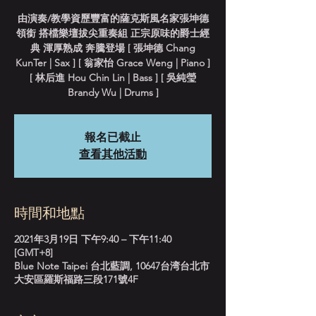
由演奏/教學資歷豐富的薩克斯風名家張坤德
領銜 搭檔樂壇拔尖重奏組 正宗原味的爵士經
典 渾厚熟成 奔騰登場 [ 張坤德 Chang
KunTer | Sax ] [ 翁家怡 Grace Weng | Piano ]
[ 林后進 Hou Chin Lin | Bass ] [ 吳純瑩
Brandy Wu | Drums ]
報名已截止
查看其他活動
時間和地點
2021年3月19日 下午9:40 – 下午11:40
[GMT+8]
Blue Note Taipei 台北藍調, 10647台湾台北市
大安區羅斯福路三段171號4F