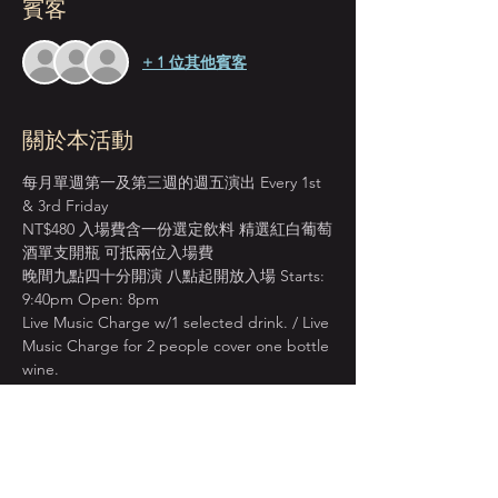
賓客
+ 1 位其他賓客
關於本活動
每月單週第一及第三週的週五演出 Every 1st 
& 3rd Friday  
NT$480 入場費含一份選定飲料 精選紅白葡萄
酒單支開瓶 可抵兩位入場費 
晚間九點四十分開演 八點起開放入場 Starts: 
9:40pm Open: 8pm
Live Music Charge w/1 selected drink. / Live 
Music Charge for 2 people cover one bottle 
wine.
由演奏/教學資歷豐富的薩克斯風名家張坤德
領銜 搭檔樂壇拔尖重奏組 正宗原味的爵士經
典 渾厚熟成 奔騰登場
[ 張坤德 Chang KunTer | Sax ] [ 
翁家怡 
Grace Weng | Piano
 ] [ 
林后進 Hou Chin Lin 