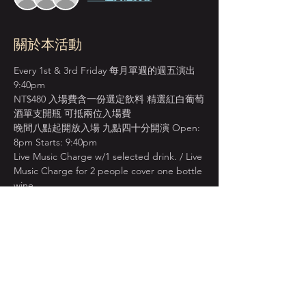
關於本活動
Every 1st & 3rd Friday 每月單週的週五演出 
9:40pm
NT$480 入場費含一份選定飲料 精選紅白葡萄
酒單支開瓶 可抵兩位入場費 
晚間八點起開放入場 九點四十分開演 Open: 
8pm Starts: 9:40pm
Live Music Charge w/1 selected drink. / Live 
Music Charge for 2 people cover one bottle 
wine.
由演奏/教學資歷豐富的薩克斯風名家張坤德
領銜 搭檔樂壇拔尖重奏組 
正宗原味的爵士經典 渾厚熟成 奔騰登場 Sax 
 .  Bass  .  Drums  .  Piano
顯示更多