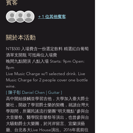
賓客
+ 1 位其他賓客
關於本活動
NT$500 入場費含一份選定飲料 精選紅白葡萄
酒單支開瓶 可抵兩位入場費
晚間九點開演 八點入場 Starts: 9pm Open: 
8pm
Live Music Charge w/1 selected drink. Live 
Music Charge for 2 people cover one bottle 
wine.
[ 陳子彰 Daniel Chen | Guitar ]
高中開始接觸並學習吉他，大學加入臺大爵士
樂社，開啟了學習爵士樂的契機，就讀台灣大
學期間，所屬民謠流行樂團“明天幾點”參與台
大音樂祭、醫學院音樂祭等演出，也曾參與台
大騷動爵士大樂團，於河岸留言、宜蘭演藝
廳、台北各大Live House演出。2016年底前往