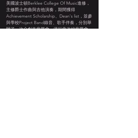
美國波士頓Berklee College Of Music進修，
主修爵士作曲與吉他演奏，期間獲得
Achievement Scholarship、Dean's list，並參
與學校Project Band錄音、歌手伴奏，分別舉
辦了一次全創作音樂會、流行曲改編音樂會、
畢業總音樂會，並以Summa Cum Laude（最
優等）成績畢業 吉他演奏師事 Tim Miller、
John Wilkins、John Baboian、Richie Hart，
並於紐約接受Mike Moreno 指導。演奏風格
受Peter Bernstein、Pat Metheny、Mike 
Moreno影響 目前致力於吉他教學與演出，希
望能把所學分享給更多的人。於2010年底發行
了首張樂集EP (LOVER’S RING)。
[ 林后進 Hou Chin Lin | Bass ]
顯示更多
分享此活動