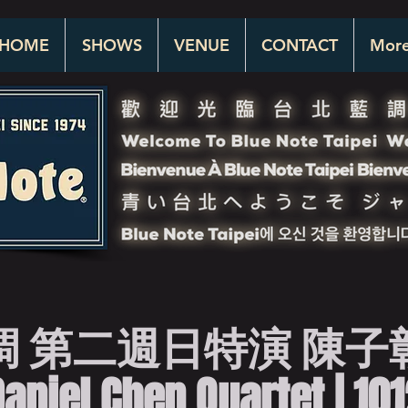
HOME
SHOWS
VENUE
CONTACT
Mor
調 第二週日特演 陳子
aniel Chen Quartet | 10