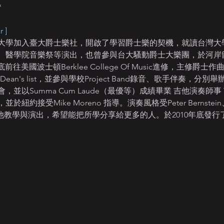
＊
 ]
大學加入臺大爵士樂社，開啟了學習爵士樂的契機，就讀台灣大
祭、醫學院音樂祭等演出，也曾參與台大騷動爵士大樂團，於河岸
6年底前往美國波士頓Berklee College Of Music進修，主修
rship、Dean's list，並參與學校Project Band錄音、歌手伴
Summa Cum Laude（最優等）成績畢業 吉他演奏師事 Tim Mil
Hart，並於紐約接受Mike Moreno 指導。演奏風格受Peter Bernstein、
他教學與演出，希望能把所學分享給更多的人。於2010年底發行了首張樂