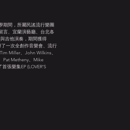
學期間，所屬民謠流行樂團
留言、宜蘭演藝廳、台北各
爵士作曲與吉他演奏，期間獲得
奏，分別舉辦了一次全創作音樂會、流行
ler、John Wilkins、
Pat Metheny、Mike 
集EP (LOVER’S 