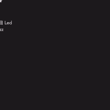
Led
zz