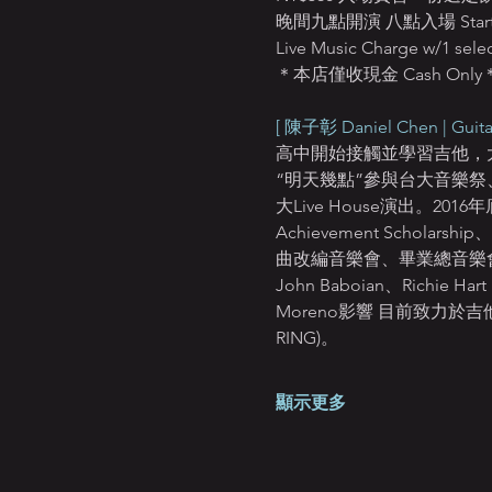
晚間九點開演 八點入場 Starts:
Live Music Charge w/1 selec
＊本店僅收現金 Cash Only
[ 陳子彰 Daniel Chen | Guitar
高中開始接觸並學習吉他，
“明天幾點”參與台大音樂
大Live House演出。201
Achievement Schola
曲改編音樂會、畢業總音樂會，並以
John Baboian、Richie 
Moreno影響 目前致力於吉
RING)。
顯示更多