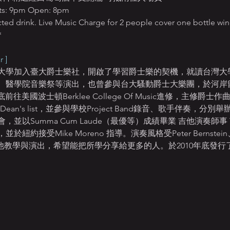
 9pm Open: 8pm
ted drink. Live Music Charge for 2 people cover one bottle win
＊
 ]
大學加入臺大爵士樂社，開啟了學習爵士樂的契機，就讀台灣大
祭、醫學院音樂祭等演出，也曾參與台大騷動爵士大樂團，於河岸
6年底前往美國波士頓Berklee College Of Music進修，主修
rship、Dean's list，並參與學校Project Band錄音、歌手伴
Summa Cum Laude（最優等）成績畢業 吉他演奏師事 Tim Mil
Hart，並於紐約接受Mike Moreno 指導。演奏風格受Peter Bernstein、
他教學與演出，希望能把所學分享給更多的人。於2010年底發行了首張樂