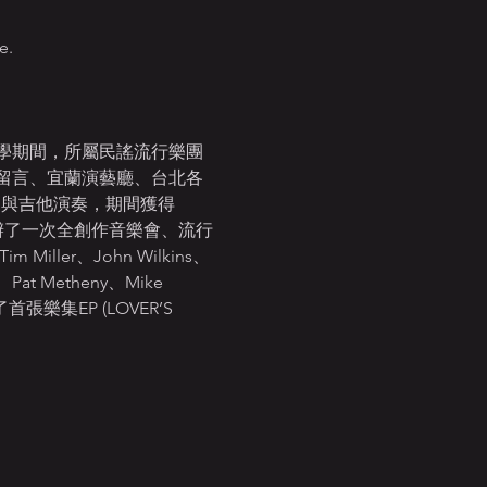
e.
學期間，所屬民謠流行樂團
留言、宜蘭演藝廳、台北各
爵士作曲與吉他演奏，期間獲得
奏，分別舉辦了一次全創作音樂會、流行
ler、John Wilkins、
Pat Metheny、Mike 
集EP (LOVER’S 