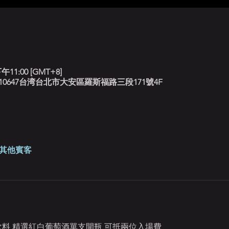
午11:00 [GMT+8]
北藍調, 10647台湾台北市大安區羅斯福路三段171號4F
 位其他賓客
定飲料 精選紅白葡萄酒單支開瓶 可抵兩位入場費