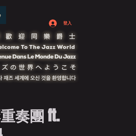
e
登入
奏團 ft.
