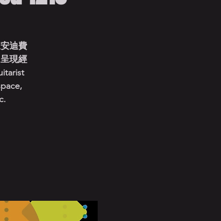
家安迪費
，呈現經
arist
space,
c.