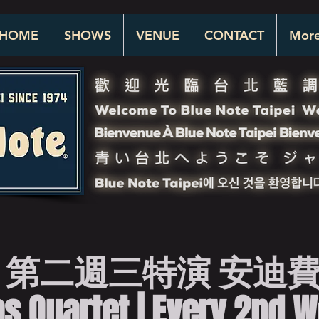
HOME
SHOWS
VENUE
CONTACT
Mor
 第二週三特演 安迪
 Quartet | Every 2nd W