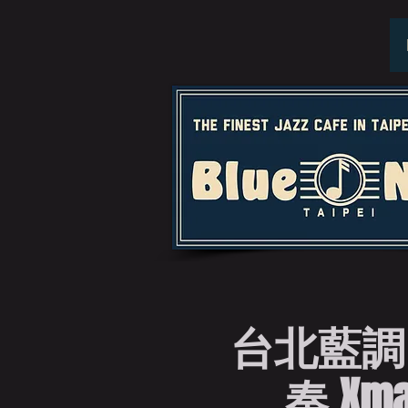
台北藍調
奏 Xmas