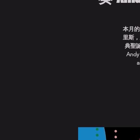
本月的
里斯，
典聖誕歌
Andy 
a