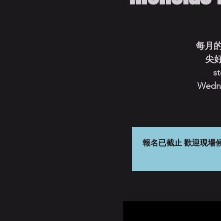
每月
尖好
st
Wedne
報名已截止 歡迎現場候補 晚間八點開