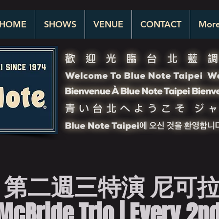
HOME
SHOWS
VENUE
CONTACT
Mor
 第二週三特演 尼可
McBride Trio | Every 2n