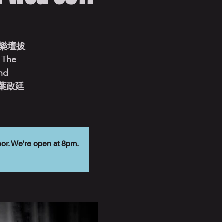
樂壇拔
The
2nd
 [ 葉政廷
 We're open at 8pm.