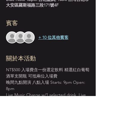
大安區羅斯福路三段171號4F
賓客
+ 10 位其他賓客
關於本活動
NT$500 入場費含一份選定飲料 精選紅白葡萄
酒單支開瓶 可抵兩位入場費
晚間九點開演 八點入場 Starts: 9pm Open: 
8pm
Live Music Charge w/1 selected drink. Live 
Music Charge for 2 ppl cover one bottle 
wine.
＊本店僅收現金 Cash Only＊
週一至週四 入場費單點紅白葡萄酒 買一送一
BOGO on House Wine from Mon. to Thur.