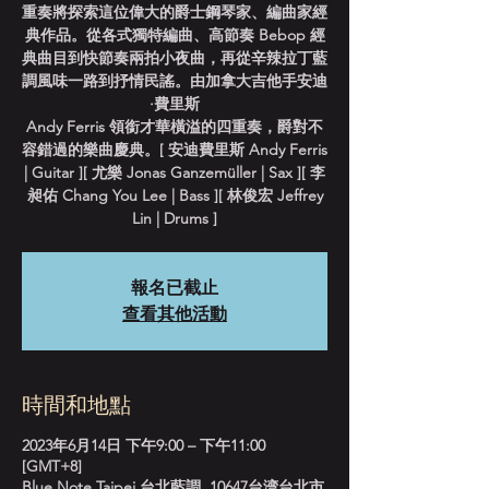
重奏將探索這位偉大的爵士鋼琴家、編曲家經
典作品。從各式獨特編曲、高節奏 Bebop 經
典曲目到快節奏兩拍小夜曲，再從辛辣拉丁藍
調風味一路到抒情民謠。由加拿大吉他手安迪
·費里斯
Andy Ferris 領銜才華橫溢的四重奏，爵對不
容錯過的樂曲慶典。[ 安迪費里斯 Andy Ferris
| Guitar ][ 尤樂 Jonas Ganzemüller | Sax ][ 李
昶佑 Chang You Lee | Bass ][ 林俊宏 Jeffrey
Lin | Drums ]
報名已截止
查看其他活動
時間和地點
2023年6月14日 下午9:00 – 下午11:00
[GMT+8]
Blue Note Taipei 台北藍調, 10647台湾台北市