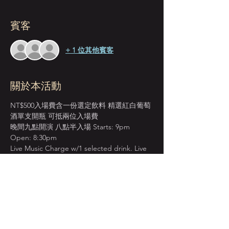
賓客
+ 1 位其他賓客
關於本活動
NT$500入場費含一份選定飲料 精選紅白葡萄
酒單支開瓶 可抵兩位入場費
晚間九點開演 八點半入場 Starts: 9pm 
Open: 8:30pm
Live Music Charge w/1 selected drink. Live 
Music Charge for 2 ppl cover one bottle 
wine.
＊本店僅收現金 Cash Only＊
週一至週四 入場費單點紅白葡萄酒 買一送一
BOGO on House Wine from Mon. to Thur.
顯示更多