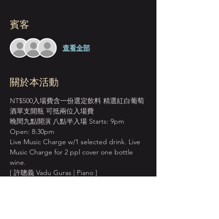
賓客
查看全部
關於本活動
NT$500入場費含一份選定飲料 精選紅白葡萄
酒單支開瓶 可抵兩位入場費
晚間九點開演 八點半入場 Starts: 9pm 
Open: 8:30pm
Live Music Charge w/1 selected drink. Live 
Music Charge for 2 ppl cover one bottle 
wine.
[ 許聰義 Vadu Guras | Piano ]
自幼學習古典音樂 畢業於文化大學西樂系主
修鋼琴 副修理論作曲 出道以來 以紮實的古典
基礎 一手華麗的爵士鋼琴技巧 成為備受矚目
的爵士新星 曾於台北藍調 南海藝廊 爐鍋咖