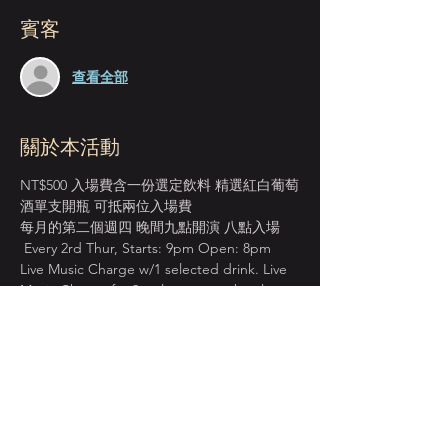
賓客
查看全部
關於本活動
NT$500 入場費含一份選定飲料 精選紅白葡萄
酒單支開瓶 可抵兩位入場費
每月的第二個週四 晚間九點開演 八點入場 
 Every 2rd Thur, Starts: 9pm Open: 8pm
Live Music Charge w/1 selected drink. Live 
Music Charge for 2 ppl cover one bottle 
wine.
＊本店僅收現金 Cash Only＊
週一至週四 入場費單點紅白葡萄酒 買一送一
BOGO on House Wine from Mon. to Thur.
顯示更多