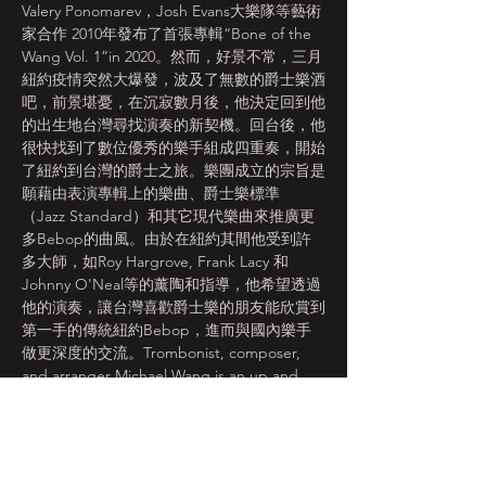
Valery Ponomarev，Josh Evans大樂隊等藝術
家合作 2010年發布了首張專輯“Bone of the 
Wang Vol. 1”in 2020。然而，好景不常，三月
紐約疫情突然大爆發，波及了無數的爵士樂酒
吧，前景堪憂，在沉寂數月後，他決定回到他
的出生地台灣尋找演奏的新契機。回台後，他
很快找到了數位優秀的樂手組成四重奏，開始
了紐約到台灣的爵士之旅。樂團成立的宗旨是
願藉由表演專輯上的樂曲、爵士樂標準
（Jazz Standard）和其它現代樂曲來推廣更
多Bebop的曲風。由於在紐約其間他受到許
多大師，如Roy Hargrove, Frank Lacy 和 
Johnny O'Neal等的薰陶和指導，他希望透過
他的演奏，讓台灣喜歡爵士樂的朋友能欣賞到
第一手的傳統紐約Bebop，進而與國內樂手
做更深度的交流。Trombonist, composer, 
and arranger Michael Wang is an up and 
coming talent in the NYC music scene. 
Originally from Sacramento, California, 
Wang began his studies on the trombone 
at the age of eleven. In 2012, he moved to 