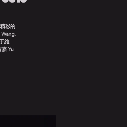
來精彩的
l Wang,
[ 王于維
劉育嘉 Yu