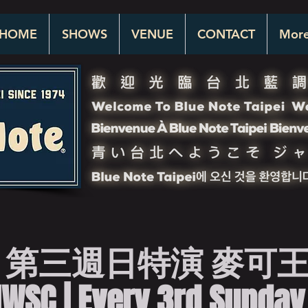
HOME
SHOWS
VENUE
CONTACT
Mor
 第三週日特演 麥可
SC | Every 3rd Sunday