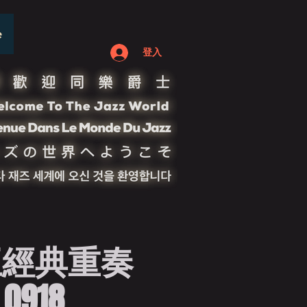
e
登入
王經典重奏
 0918