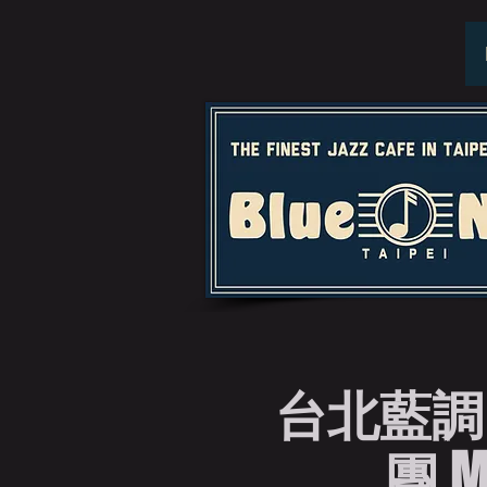
台北藍調
團 MW