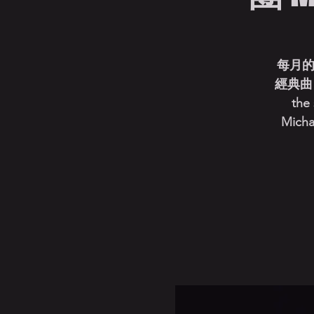
每月的
經典曲目 E
the 
Micha