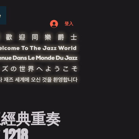
e
登入
王經典重奏
 1218