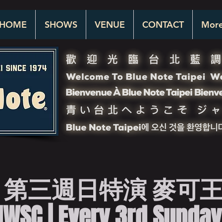
HOME
SHOWS
VENUE
CONTACT
Mor
 第三週日特演 麥可
SC | Every 3rd Sunday