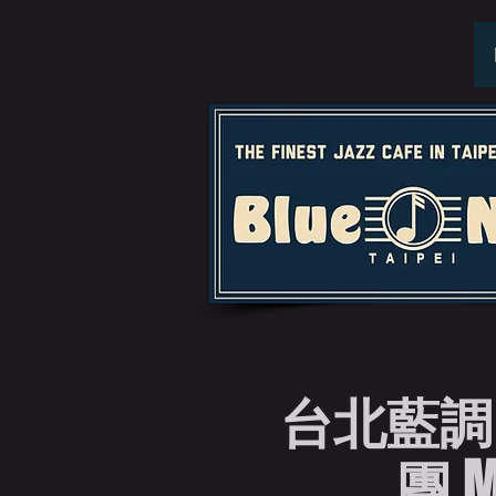
台北藍調
團 MW