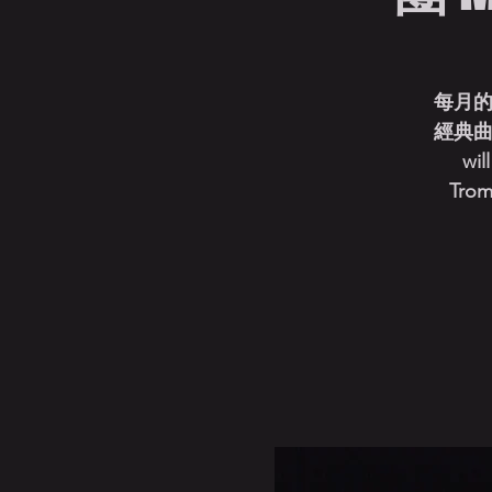
每月的
經典曲目 
wil
Trom