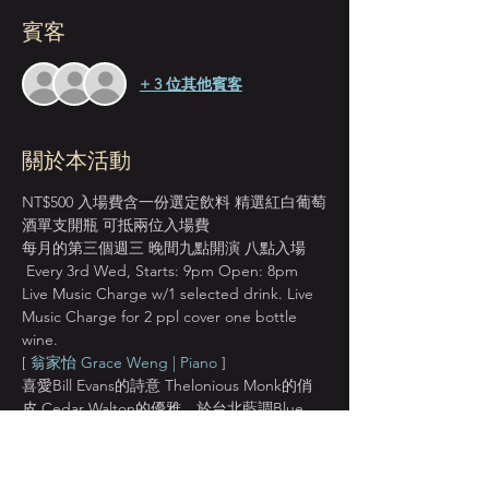
賓客
+ 3 位其他賓客
關於本活動
NT$500 入場費含一份選定飲料 精選紅白葡萄
酒單支開瓶 可抵兩位入場費
每月的第三個週三 晚間九點開演 八點入場 
 Every 3rd Wed, Starts: 9pm Open: 8pm
Live Music Charge w/1 selected drink. Live 
Music Charge for 2 ppl cover one bottle 
wine.
[ 
翁家怡 Grace Weng | Piano
 ]
喜愛Bill Evans的詩意 Thelonious Monk的俏
皮 Cedar Walton的優雅。於台北藍調Blue 
Note Taipei爵士酒吧定期演出，並曾參與台
中爵士音樂節、Sappho、Marsalis、
Alchemy、雅痞書店、君悅飯店等現場演奏空