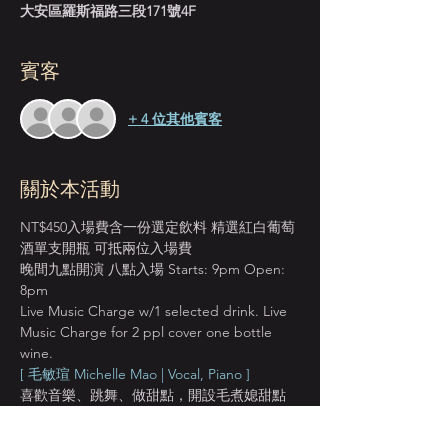
大安區羅斯福路三段171號4F
賓客
+ 4 位其他賓客
關於本活動
NT$450入場費含一份選定飲料 精選紅白葡萄
酒單支開瓶 可抵兩位入場費
晚間九點開演 八點入場 Starts: 9pm Open: 
8pm
Live Music Charge w/1 selected drink. Live 
Music Charge for 2 ppl cover one bottle 
wine.
[ 毛敏瑄 Michelle Mao | Vocal, Piano ] 
喜歡音樂、跳舞、做甜點，開設毛煮媳甜點
店。 曾赴法國與荷蘭學習雙簧管，參加爵士
雙簧管音樂營，認識了爵士樂，從此踏上這條