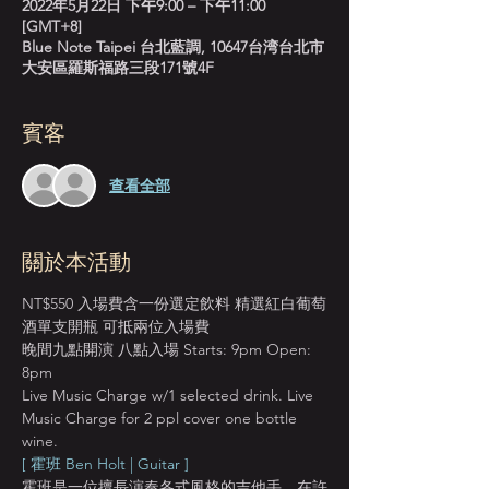
2022年5月22日 下午9:00 – 下午11:00
[GMT+8]
Blue Note Taipei 台北藍調, 10647台湾台北市
大安區羅斯福路三段171號4F
賓客
查看全部
關於本活動
NT$550 入場費含一份選定飲料 精選紅白葡萄
酒單支開瓶 可抵兩位入場費
晚間九點開演 八點入場 Starts: 9pm Open: 
8pm
Live Music Charge w/1 selected drink. Live 
Music Charge for 2 ppl cover one bottle 
wine.
[ 霍班 Ben Holt | Guitar ]
霍班是一位擅長演奏各式風格的吉他手，在許