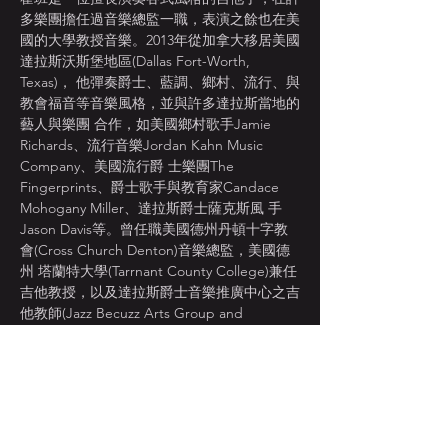
多樂團擔任過音樂總監一職，表演之餘也在美
國的大學教授音樂。2013年從加拿大移居美國
達拉斯沃斯堡地區(Dallas Fort-Worth, 
Texas)， 他彈奏爵士、藍調、鄉村、流行、與
教會福音等音樂風格，並與許多達拉斯當地的
藝人與樂團 合作，如美國鄉村歌手Jamie 
Richards、流行音樂Jordan Kahn Music 
Company、美國流行爵 士樂團The 
Fingerprints、爵士歌手與教育家Candace 
Mohogany Miller、達拉斯爵士薩克斯風 手
Jason Davis等。曾任職美國德州丹頓十字教
會(Cross Church Denton)音樂總監，美國德
州 塔蘭特大學(Tarrnant County College)兼任
吉他教授，以及達拉斯爵士音樂推廣中心之吉
他教師(Jazz Becuzz Arts Group and 
Center)。目前除了是頌音爵代樂團(Song 
Dyasnty)的專任吉他手以及音樂總監之外，也
是隔離之王藍調樂團(The Quarantine Kings 
Blues Band)的團長與吉他手。美國北德州大
學爵士吉他演奏碩士畢業的霍班(Master's 
Degree of Jazz Studies at University of 