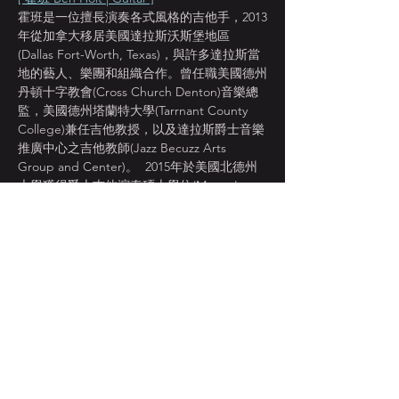
霍班是一位擅長演奏各式風格的吉他手，2013
年從加拿大移居美國達拉斯沃斯堡地區
(Dallas Fort-Worth, Texas)，與許多達拉斯當
地的藝人、樂團和組織合作。曾任職美國德州
丹頓十字教會(Cross Church Denton)音樂總
監，美國德州塔蘭特大學(Tarrnant County 
College)兼任吉他教授，以及達拉斯爵士音樂
推廣中心之吉他教師(Jazz Becuzz Arts 
Group and Center)。  2015年於美國北德州
大學獲得爵士吉他演奏碩士學位(Master's 
Degree of Jazz Studies at University of 
North Texas)，目前除了是頌音爵代樂團
(Song Dyasnty)的專任吉他手外，並獲多位台
灣藝人與樂團邀請成為專任吉他手，包括：金
曲新人得主 “?te壞特”、金曲最佳台語女歌手
入圍“張涵雅”、亞洲黑珍珠“Zorina 
London”、台北踢霹歐爵士大樂團。2022年受
國家音樂廳邀請與國家交響樂團NSO合作演
出《樂來樂愛你 La La Land》電影原聲帶音
樂會。
[ 羅丹 Luo Dan | Trumpet ]