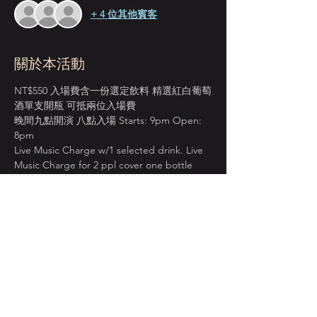
+ 4 位其他賓客
關於本活動
NT$550 入場費含一份選定飲料 精選紅白葡萄
酒單支開瓶 可抵兩位入場費
晚間九點開演 八點入場 Starts: 9pm Open: 
8pm
Live Music Charge w/1 selected drink. Live 
Music Charge for 2 ppl cover one bottle 
wine.
＊本店僅收現金 Cash Only＊
週一至週四 入場費單點紅白葡萄酒 買一送一
BOGO on House Wine from Mon. to Thur.
顯示更多