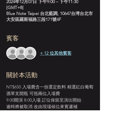
2024年12月07日 下午9:00 – 下午11:30
[GMT+8]
Blue Note Taipei 台北藍調, 10647台湾台北市
大安區羅斯福路三段171號4F
賓客
+ 12 位其他賓客
關於本活動
NT$650 入場費含一份選定飲料 精選紅白葡萄
酒單支開瓶 可抵兩位入場費
9:00開演 8:00入場 訂位保留至演出開始
逾時將被取消 改由現場候位來賓遞補
＊本店僅收現金 Cash Only＊
建議來賓提早入場 以獲得較佳視野座位安排
週末訂位人數較多 或有併桌安排 敬請考量見
諒