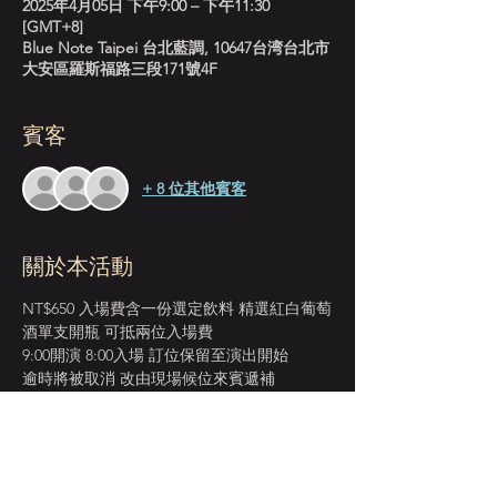
2025年4月05日 下午9:00 – 下午11:30
[GMT+8]
Blue Note Taipei 台北藍調, 10647台湾台北市
大安區羅斯福路三段171號4F
賓客
+ 8 位其他賓客
關於本活動
NT$650 入場費含一份選定飲料 精選紅白葡萄
酒單支開瓶 可抵兩位入場費
9:00開演 8:00入場 訂位保留至演出開始
逾時將被取消 改由現場候位來賓遞補
＊本店僅收現金 Cash Only＊
建議來賓提早入場 以獲得較佳視野座位安排
週末訂位人數較多 或有併桌安排 敬請考量見
諒