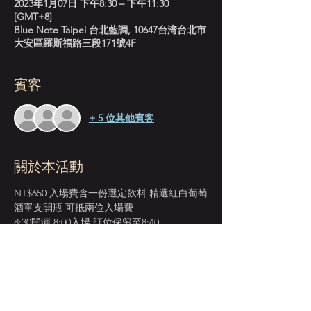
2023年1月07日 下午8:30 – 下午11:30
[GMT+8]
Blue Note Taipei 台北藍調, 10647台湾台北市
大安區羅斯福路三段171號4F
賓客
+ 5 位其他賓客
關於本活動
NT$650 入場費含一份選定飲料 精選紅白葡萄
酒單支開瓶 可抵兩位入場費
8:30開演 8:00入場 訂位保留至8:40
逾時將被取消 改由現場候位來賓遞補
採先到場先入座服務 恕無法指定座位
建議來賓提早入場 以獲得較佳視野座位安排
週末訂位人數較多 或有併桌安排 敬請考量見
諒 