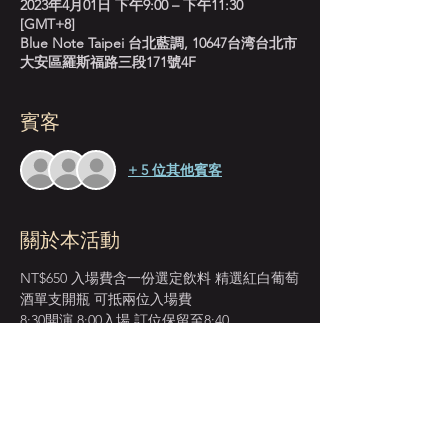
2023年4月01日 下午9:00 – 下午11:30
[GMT+8]
Blue Note Taipei 台北藍調, 10647台湾台北市
大安區羅斯福路三段171號4F
賓客
+ 5 位其他賓客
關於本活動
NT$650 入場費含一份選定飲料 精選紅白葡萄
酒單支開瓶 可抵兩位入場費
8:30開演 8:00入場 訂位保留至8:40
逾時將被取消 改由現場候位來賓遞補
採先到場先入座服務 恕無法指定座位
建議來賓提早入場 以獲得較佳視野座位安排
週末訂位人數較多 或有併桌安排 敬請考量見
諒 