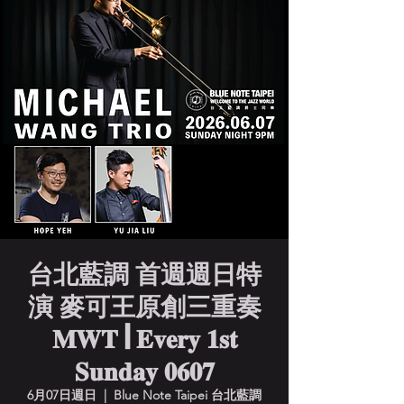
台北藍調 首週週日特
演 麥可王原創三重奏
𝐌𝐖𝐓 | 𝐄𝐯𝐞𝐫𝐲 𝟏𝐬𝐭
𝐒𝐮𝐧𝐝𝐚𝐲 𝟎𝟔𝟎𝟕
6月07日週日
  |  
Blue Note Taipei 台北藍調