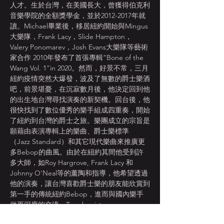
人才。生於台灣，在美國長大，曾獲得伯克利
音樂學院的全額獎學金，並於2012-2017年就
讀。Michael畢業後，移居紐約開始與Mingus
大樂隊，Frank Lacy，Slide Hampton，
Valery Ponomarev，Josh Evans大樂隊等藝術
家合作 2010年發布了首張專輯“Bone of the 
Wang Vol. 1”in 2020。然而，好景不常，三月
紐約疫情突然大爆發，波及了無數的爵士樂酒
吧，前景堪憂，在沉寂數月後，他決定回到他
的出生地台灣尋找演奏的新契機。回台後，他
很快找到了數位優秀的樂手組成四重奏，開始
了紐約到台灣的爵士之旅。樂團成立的宗旨是
願藉由表演專輯上的樂曲、爵士樂標準
（Jazz Standard）和其它現代樂曲來推廣更
多Bebop的曲風。由於在紐約其間他受到許
多大師，如Roy Hargrove, Frank Lacy 和 
Johnny O'Neal等的薰陶和指導，他希望透過
他的演奏，讓台灣喜歡爵士樂的朋友能欣賞到
第一手的傳統紐約Bebop，進而與國內樂手
做更深度的交流。Trombonist, composer, 
and arranger Michael Wang is an up and 