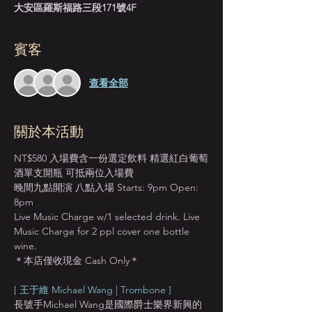
大安區羅斯福路三段171號4F
賓客
查看全部
關於本活動
NT$580 入場費含一份選定飲料 精選紅白葡萄
酒單支開瓶 可抵兩位入場費
晚間九點開演 八點入場 Starts: 9pm Open: 
8pm
Live Music Charge w/1 selected drink. Live 
Music Charge for 2 ppl cover one bottle 
wine.
＊本店僅收現金 Cash Only＊
[ 王于維 Michael Wang | Trombone ]
長號手Michael Wang是國際爵士樂界新興的