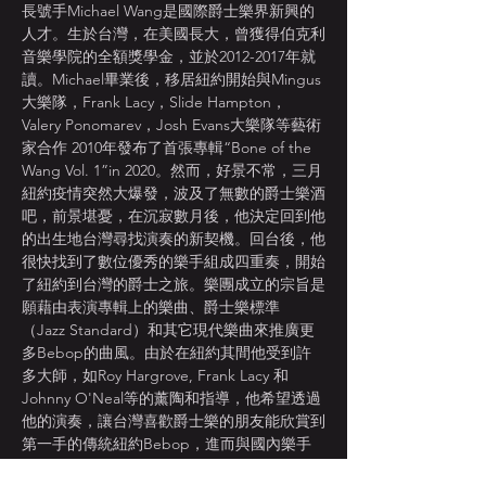
長號手Michael Wang是國際爵士樂界新興的
人才。生於台灣，在美國長大，曾獲得伯克利
音樂學院的全額獎學金，並於2012-2017年就
讀。Michael畢業後，移居紐約開始與Mingus
大樂隊，Frank Lacy，Slide Hampton，
Valery Ponomarev，Josh Evans大樂隊等藝術
家合作 2010年發布了首張專輯“Bone of the 
Wang Vol. 1”in 2020。然而，好景不常，三月
紐約疫情突然大爆發，波及了無數的爵士樂酒
吧，前景堪憂，在沉寂數月後，他決定回到他
的出生地台灣尋找演奏的新契機。回台後，他
很快找到了數位優秀的樂手組成四重奏，開始
了紐約到台灣的爵士之旅。樂團成立的宗旨是
願藉由表演專輯上的樂曲、爵士樂標準
（Jazz Standard）和其它現代樂曲來推廣更
多Bebop的曲風。由於在紐約其間他受到許
多大師，如Roy Hargrove, Frank Lacy 和 
Johnny O'Neal等的薰陶和指導，他希望透過
他的演奏，讓台灣喜歡爵士樂的朋友能欣賞到
第一手的傳統紐約Bebop，進而與國內樂手
做更深度的交流。Trombonist, composer, 