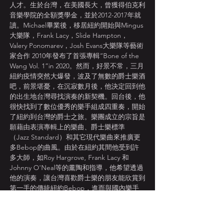
人才。生於台灣，在美國長大，曾獲得伯克利
音樂學院的全額獎學金，並於2012-2017年就
讀。Michael畢業後，移居紐約開始與Mingus
大樂隊，Frank Lacy，Slide Hampton，
Valery Ponomarev，Josh Evans大樂隊等藝術
家合作 2010年發布了首張專輯“Bone of the 
Wang Vol. 1”in 2020。然而，好景不常，三月
紐約疫情突然大爆發，波及了無數的爵士樂酒
吧，前景堪憂，在沉寂數月後，他決定回到他
的出生地台灣尋找演奏的新契機。回台後，他
很快找到了數位優秀的樂手組成四重奏，開始
了紐約到台灣的爵士之旅。樂團成立的宗旨是
願藉由表演專輯上的樂曲、爵士樂標準
（Jazz Standard）和其它現代樂曲來推廣更
多Bebop的曲風。由於在紐約其間他受到許
多大師，如Roy Hargrove, Frank Lacy 和 
Johnny O'Neal等的薰陶和指導，他希望透過
他的演奏，讓台灣喜歡爵士樂的朋友能欣賞到
第一手的傳統紐約Bebop，進而與國內樂手
做更深度的交流。Trombonist, composer, 
and arranger Michael Wang is an up and 