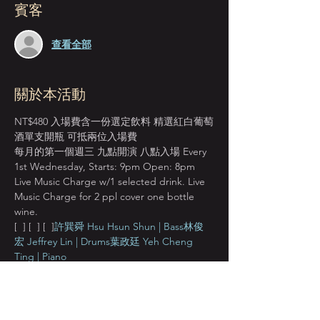
賓客
查看全部
關於本活動
NT$480 入場費含一份選定飲料 精選紅白葡萄
酒單支開瓶 可抵兩位入場費
每月的第一個週三 九點開演 八點入場 Every 
1st Wednesday, Starts: 9pm Open: 8pm
Live Music Charge w/1 selected drink. Live 
Music Charge for 2 ppl cover one bottle 
wine.
[ 
 ] [ 
 ] [ 
 ]
許巽舜 Hsu Hsun Shun | Bass
林俊
宏 Jeffrey Lin | Drums
葉政廷 Yeh Cheng 
Ting | Piano
以鼓與貝斯為基素 搭配不同的音樂家 嘗試多
樣貌詮釋三重奏的簡單與美 With Hsu Hsun 
Shun on bass and Jeffrey Lin on drums, 
featuring varying musicians to play mellow 