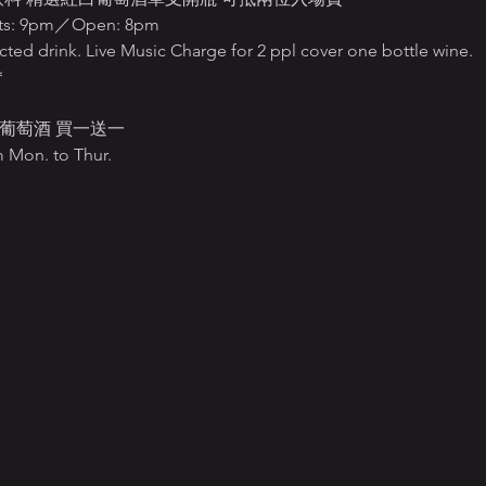
: 9pm／Open: 8pm
cted drink. Live Music Charge for 2 ppl cover one bottle wine.
＊
葡萄酒 買一送一
Mon. to Thur.