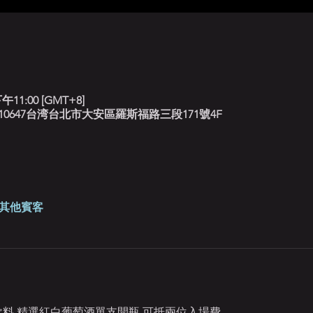
午11:00 [GMT+8]
北藍調, 10647台湾台北市大安區羅斯福路三段171號4F
 位其他賓客
定飲料 精選紅白葡萄酒單支開瓶 可抵兩位入場費