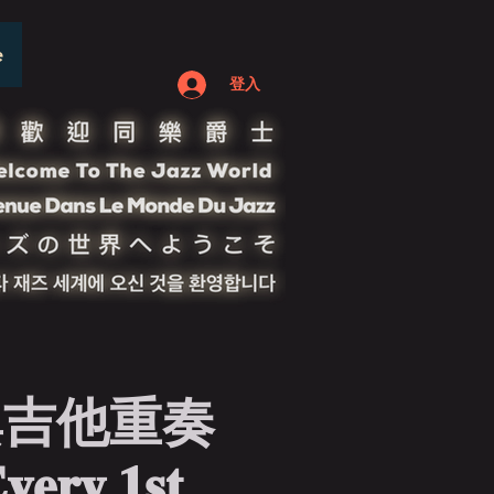
e
登入
興吉他重奏
𝐞𝐫𝐲 𝟏𝐬𝐭