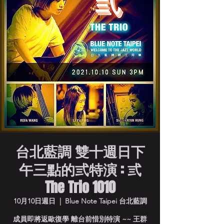
台北藍調 雙十週日下
午三點的弎特演 : 弎
The Trio 1010
10月10日週日
  |  
Blue Note Taipei 台北藍調
成員即將返歐復學 離台前惜別特演 ~~ 王群