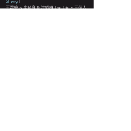
Sheng
 ]
王群婷 & 李毓庭 & 洪紹桓 The Trio ~ 三個人
的演奏型態在英文就叫做“Trio” 而Trio一詞又
可解讀為, 我們這一“組”  我們這一“班”  我們
這一“群”。論語則說：三人行，必有我師焉。
我們互相聽著  一起拼裝成我們的聲音。貝斯 
/ 鋼琴 / 笙 我們的樣子。The bass / piano / 
sheng trio will perform their originals on 
cozy Sunday afternoon.
[ 
王群婷 Refa Wang | Bass
 ]
顯示更多
分享此活動