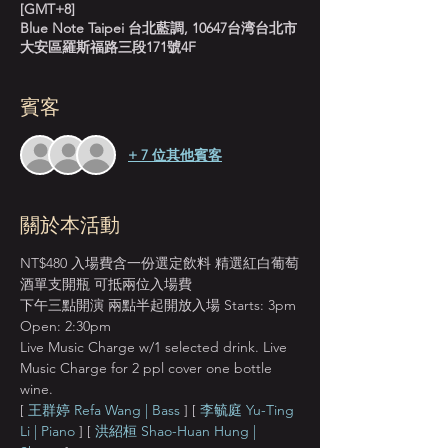
[GMT+8]
Blue Note Taipei 台北藍調, 10647台湾台北市
大安區羅斯福路三段171號4F
賓客
+ 7 位其他賓客
關於本活動
NT$480 入場費含一份選定飲料 精選紅白葡萄
酒單支開瓶 可抵兩位入場費
下午三點開演 兩點半起開放入場 Starts: 3pm 
Open: 2:30pm
Live Music Charge w/1 selected drink. Live 
Music Charge for 2 ppl cover one bottle 
wine.
[ 
王群婷 Refa Wang | Bass
 ] [ 
李毓庭 Yu-Ting 
Li | Piano
 ] [ 
洪紹桓 Shao-Huan Hung | 