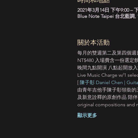
2021年3月14日 下午9:00 – 下
Blue Note Taipei 台
關於本活動
每月的雙週第二及第四個週日演出 Ev
NT$480 入場費含一份選
晚間九點開演 八點起開放入場 Sta
Live Music Charge w/1 selec
[ 
陳子彰 Daniel Chen | Guita
由青年吉他手陳子彰領銜的三重奏
及新意詮釋的原創作品 陪伴大家度過輕鬆愜意
original compositions and m
顯示更多