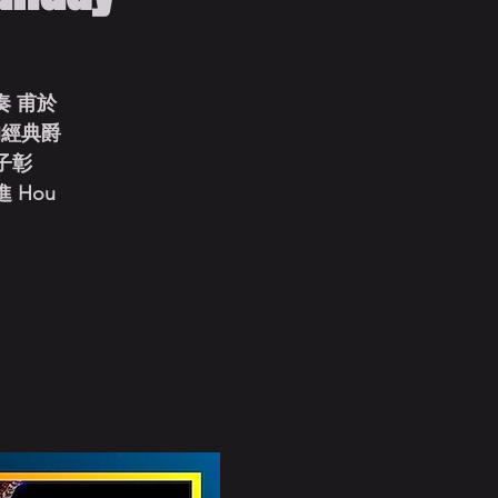
 甫於
永的經典爵
子彰
后進 Hou