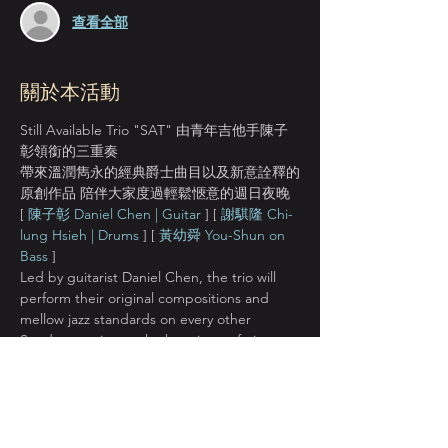
查看全部
關於本活動
Still Available Trio "SAT" 由青年吉他手陳子
彰領銜的三重奏
帶來溫潤雋永的經典爵士曲目以及新意詮釋的
原創作品 陪伴大家度過輕鬆愜意的週日夜晚
[ 
陳子彰 Daniel Chen | Guitar
 ] [ 
謝騏隆 Chi-
lung Hsieh | Drums
 ] [ 
黃幼舜 You-Shun on 
Bass
 ] 
Led by guitarist Daniel Chen, the trio will 
perform their original compositions and 
mellow jazz standards on every other 
Sunday evening at the best jazz cafe in 
town. 
( Photo © 
陳冠豪 Guan Hau Chen
 )
Every 2nd & 4th SUN 9pm 每月的第二及第四
個週日爵士現場 
NT$380 入場費含一份選定飲料 精選紅白葡萄
酒單支開瓶 可抵兩位入場費