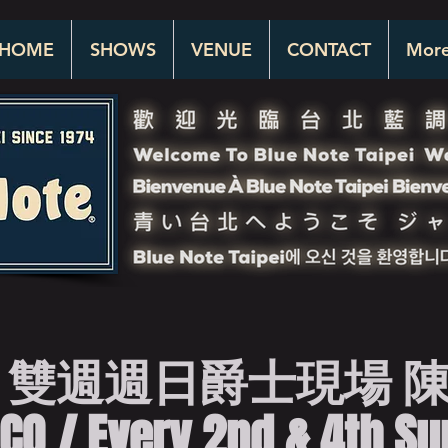
HOME
SHOWS
VENUE
CONTACT
Mor
 雙週週日爵士現場 
Q / Every 2nd & 4th S