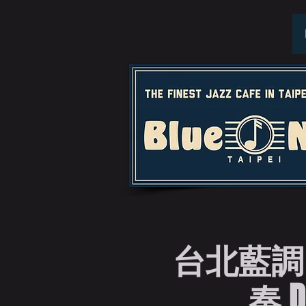
台北藍調
奏 DC