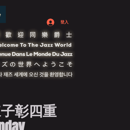
e
登入
陳子彰四重
unday