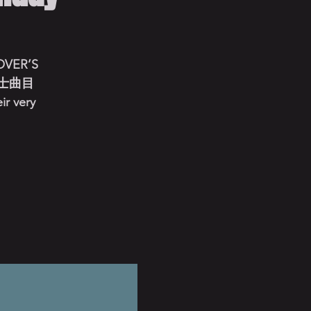
ER’S
爵士曲目
r very