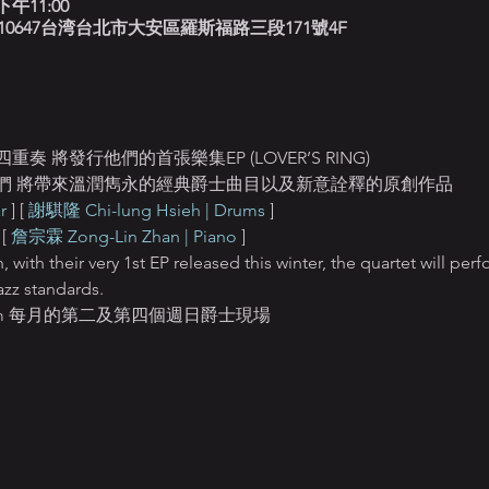
下午11:00
北藍調, 10647台湾台北市大安區羅斯福路三段171號4F
將發行他們的首張樂集EP (LOVER’S RING) 
們 將帶來溫潤雋永的經典爵士曲目以及新意詮釋的原創作品 
r
 ] [ 
謝騏隆 Chi-lung Hsieh | Drums
 ] 
 [ 
詹宗霖 Zong-Lin Zhan | Piano
 ]
 with their very 1st EP released this winter, the quartet will perfo
zz standards.
nday 9pm 每月的第二及第四個週日爵士現場 