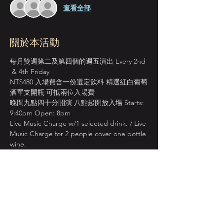
查看全部
關於本活動
每月雙週第二及第四個的週五演出 Every 2nd 
 & 4th Friday 
NT$480 入場費含一份選定飲料 精選紅白葡萄
酒單支開瓶 可抵兩位入場費
晚間九點四十分開演 八點起開放入場 Starts: 
9:40pm Open: 8pm 
Live Music Charge w/1 selected drink. / Live 
Music Charge for 2 people cover one bottle 
wine.
變形蟲爵士樂團 Jazz Meta Band
 成立多年 致
力於爵士樂教育推廣的正典樂團
參與多次的國際性音樂節演出 成熟演繹各式
風格經典代表曲目 並持續發行融合本土元素
的原創作品
顯示更多