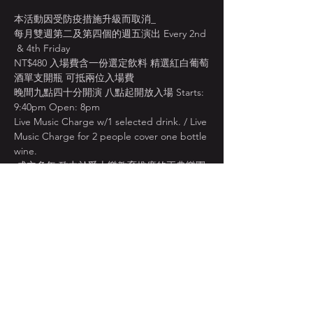
本活動因受防疫措施升級而取消_
每月雙週第二及第四個的週五演出 Every 2nd 
 & 4th Friday 
NT$480 入場費含一份選定飲料 精選紅白葡萄
酒單支開瓶 可抵兩位入場費
晚間九點四十分開演 八點起開放入場 Starts: 
9:40pm Open: 8pm 
Live Music Charge w/1 selected drink. / Live 
Music Charge for 2 people cover one bottle 
wine.
 成立多年 致力於爵士樂教育推廣的正典樂團
變形蟲爵士樂團 Jazz Meta Band
顯示更多
分享此活動