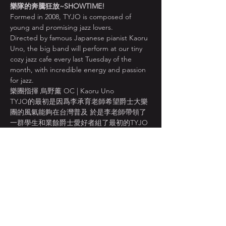
樂隊的奔騰狂放~SHOWTIME!
Formed in 2008, TYJO is composed of 
young and promising jazz lovers.
Directed by famous Japanese pianist Kaoru 
Uno, the big band will perform at our tiny 
cozy jazz cafe every last Tuesday of the 
month, with incredible energy and passion 
for jazz.
樂團指揮 烏野薰 OC | Kaoru Uno
TYJO的最初是因爲李承育老師希望爵士大樂
團的風氣能夠在台灣普及 於是李老師帶領了
一群學生和業餘爵士愛好者組了最初的TYJO 
現在樂團的音樂總監為爵士鋼琴家烏野薰老
師 在Uno老師的指導之下 TYJO的音樂將會愈
來愈精緻 也希望讓大家聽見更多、更好的爵
士音樂！
顯示更多