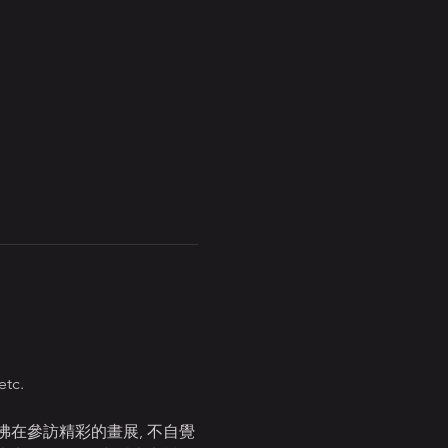
tc.  
在參訪精彩的畫展, 不自覺