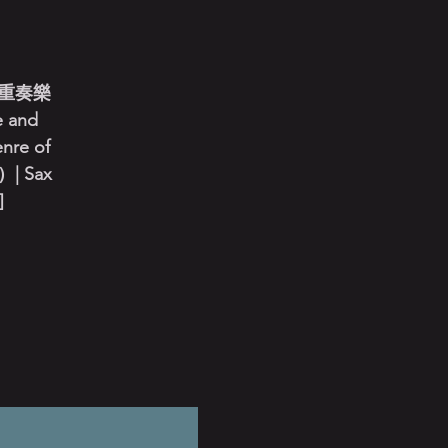
重奏樂
e and
enre of
i）| Sax
]