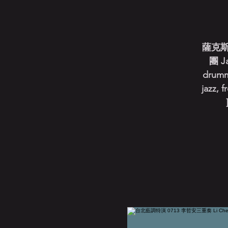
薩克
團 Ja
drumme
jazz, 