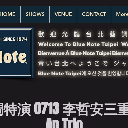
HOME
SHOWS
VENUE
CONTACT
Mor
演 0713 李哲安三重奏 
An Trio