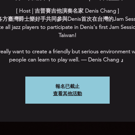
[ Host | 吉普賽吉他演奏名家 Denis Chang ]
方臺灣爵士樂好手共同參與Denis首次在台灣的Jam Sess
te all jazz players to participate in Denis's first Jam Sessi
Taiwan!
really want to create a friendly but serious environment 
people can learn to play well. — Denis Chang 』
報名已截止
查看其他活動