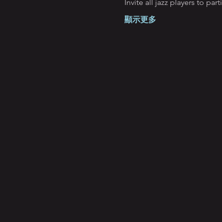
Invite all jazz players to par
顯示更多