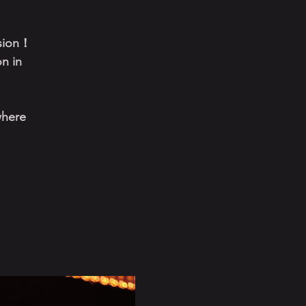
ion！
on in
where