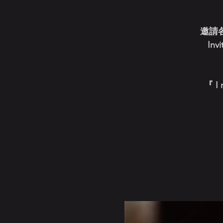
邀請各
Invi
『 I 