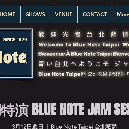
HOME
SHOWS
VENUE
CONTACT
Mor
BLUE NOTE JAM SESS
3月12日週日
  |  
Blue Note Taipei 台北藍調