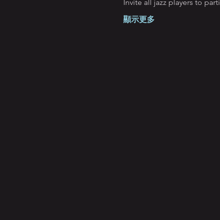
Invite all jazz players to par
顯示更多