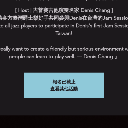
[ Host | 吉普賽吉他演奏名家 Denis Chang ]
請各方臺灣爵士樂好手共同參與Denis在台灣的Jam Sessi
te all jazz players to participate in Denis's first Jam Sessi
Taiwan!
really want to create a friendly but serious environment 
people can learn to play well. — Denis Chang 』
報名已截止
查看其他活動