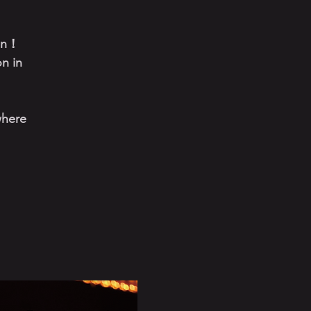
on！
on in
where