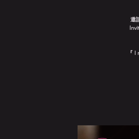
邀
Invi
『 I 