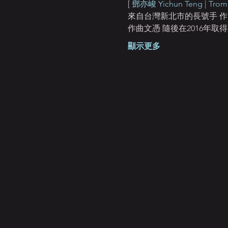
[ 
鄧亦峻 Yichun Teng | Tro
來自台灣新北市的長號手 作曲
作曲文憑 隨後在2016年
顯示更多