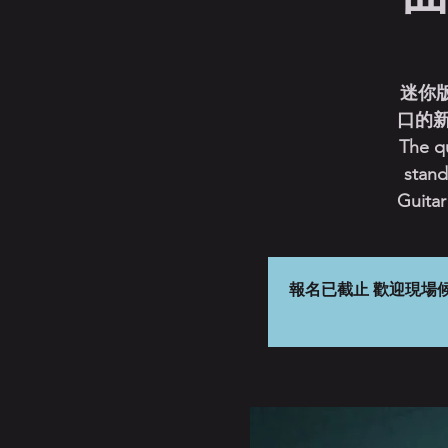
迷你
口的
The qu
stand
Guita
報名已截止 歡迎現場候補 晚間八點開