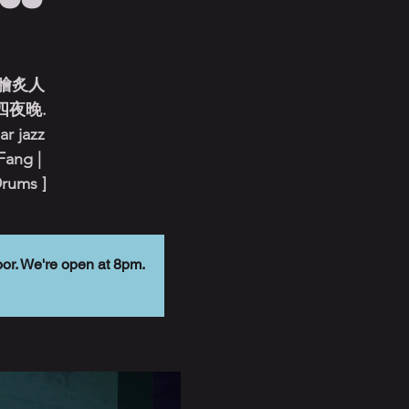
膾炙人
夜晚.
ar jazz
Fang |
rums ]
 We're open at 8pm.