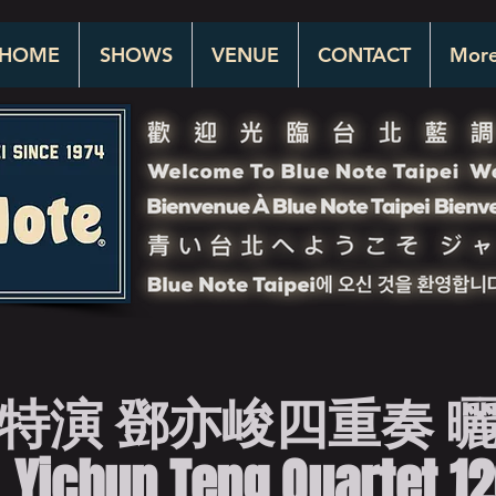
HOME
SHOWS
VENUE
CONTACT
Mor
特演 鄧亦峻四重奏 
Yichun Teng Quartet 1