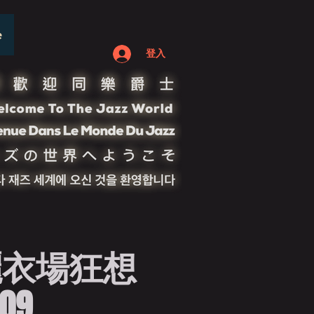
e
登入
曬衣場狂想
209