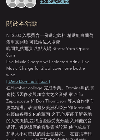
+ 2 位其他賓客
關於本活動
NT$500 入場費含一份選定飲料 精選紅白葡萄
酒單支開瓶 可抵兩位入場費
晚間九點開演 八點入場 Starts: 9pm Open: 
8pm
Live Music Charge w/1 selected drink. Live 
Music Charge for 2 ppl cover one bottle 
wine.
[ Dino Dominelli | Sax ]
在Humber college 完成學業。Dominelli 的演
奏技巧因多次與加拿大之名音樂 家 Alfie 
Zappacosta 和 Don Thompson 等人合作使而
更為精湛。表演遍及美洲和亞洲的Dominelli,
在經由各種文化的薰陶 之下,他更能了解各地
的人文風情,並將這些感受充分融 入到他的音
樂裡。透過濃厚的音樂靈感詮釋,使他成為了 
加拿大不可或缺的爵士音樂家。  在首張專輯