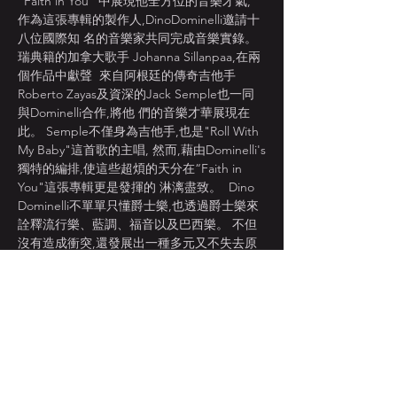
“Faith in You” 中展現他全方位的音樂才氣, 
作為這張專輯的製作人,DinoDominelli邀請十
八位國際知 名的音樂家共同完成音樂實錄。
瑞典籍的加拿大歌手 Johanna Sillanpaa,在兩
個作品中獻聲  來自阿根廷的傳奇吉他手
Roberto Zayas及資深的Jack Semple也一同
與Dominelli合作,將他 們的音樂才華展現在
此。 Semple不僅身為吉他手,也是"Roll With 
My Baby"這首歌的主唱, 然而,藉由Dominelli's
獨特的編排,使這些超煩的天分在“Faith in 
You"這張專輯更是發揮的 淋漓盡致。  Dino 
Dominelli不單單只懂爵士樂,也透過爵士樂來
詮釋流行樂、藍調、福音以及巴西樂。 不但
沒有造成衝突,還發展出一種多元又不失去原
味的原創根本。選擇許多經典名曲加以 改編,
加入清新的聲音詮釋但仍保留原創的韻味。 
Dominelli's三首原創曲子不但顯現出他 的多
才多藝,同時也將不同調性的音樂融合為一,使
其成為一張獨一無二的專輯。  “Faith in You”
是充滿熱情的音樂,超越了傳統的爵士樂。然
而,這張專輯使他成為加拿大 爵士樂文化中不
可或缺的一員。  能與來自瑞士且不同領域的