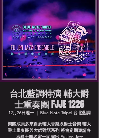
台北藍調特演 輔大爵
士重奏團 FJJE 1226
12月26日週一
  |  
Blue Note Taipei 台北藍調
樂團成員多來自於輔大音樂系爵士音樂 輔大
爵士重奏團與大師對話系列 將會定期邀請各
地爵士樂名家一同演出 Fu Jen Jazz