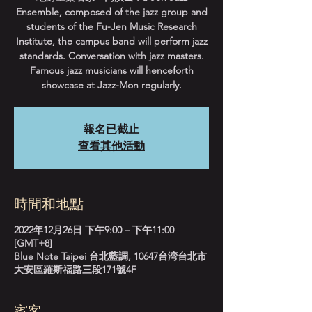
Ensemble, composed of the jazz group and
students of the Fu-Jen Music Research
Institute, the campus band will perform jazz
standards. Conversation with jazz masters.
Famous jazz musicians will henceforth
showcase at Jazz-Mon regularly.
報名已截止
查看其他活動
時間和地點
2022年12月26日 下午9:00 – 下午11:00
[GMT+8]
Blue Note Taipei 台北藍調, 10647台湾台北市
大安區羅斯福路三段171號4F
賓客